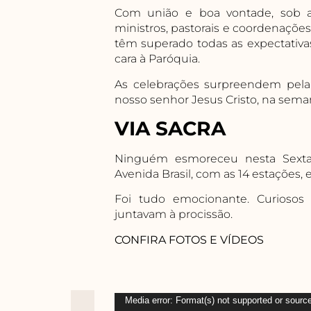
Com união e boa vontade, sob a
ministros, pastorais e coordenações
têm superado todas as expectativ
cara à Paróquia.
As celebrações surpreendem pela 
nosso senhor Jesus Cristo, na seman
VIA SACRA
Ninguém esmoreceu nesta Sexta-F
Avenida Brasil, com as 14 estações, 
Foi tudo emocionante. Curiosos
juntavam à procissão.
CONFIRA FOTOS E VÍDEOS
Tocador
Media error: Format(s) not supported or source