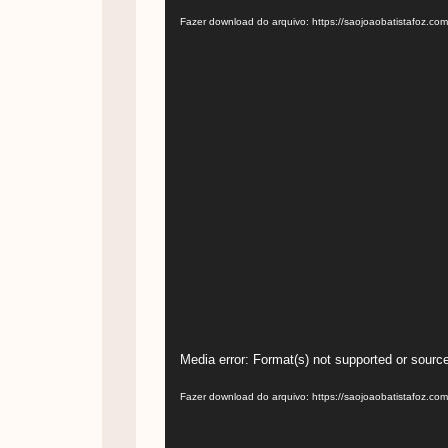
de
Fazer download do arquivo: https://saojoaobatistafoz.c
vídeo
Tocador
Media error: Format(s) not supported or source
de
Fazer download do arquivo: https://saojoaobatistafoz.c
vídeo