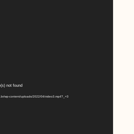
(s) not found
om.br/wp-content/uploads/2022/04/video3.mp4?_=3