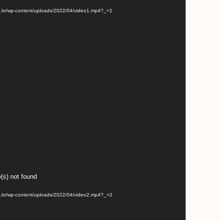
om.br/wp-content/uploads/2022/04/video1.mp4?_=1
(s) not found
om.br/wp-content/uploads/2022/04/video2.mp4?_=2