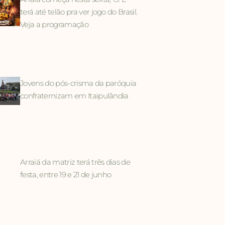
terá até telão pra ver jogo do Brasil.
Veja a programação
Jovens do pós-crisma da paróquia
confraternizam em Itaipulândia
Arraiá da matriz terá três dias de
festa, entre 19 e 21 de junho