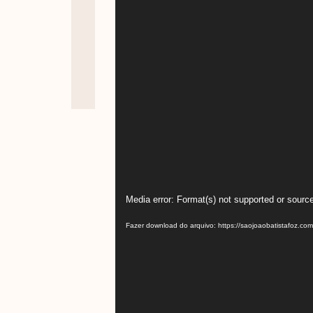
Tocador
Media error: Format(s) not supported or source
de
Fazer download do arquivo: https://saojoaobatistafoz.c
vídeo