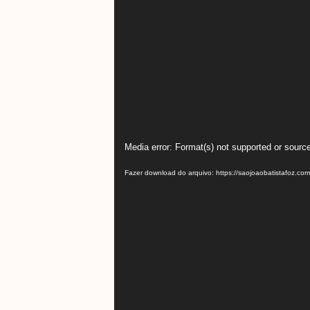
Tocador
Media error: Format(s) not supported or source
de
Fazer download do arquivo: https://saojoaobatistafoz.c
vídeo