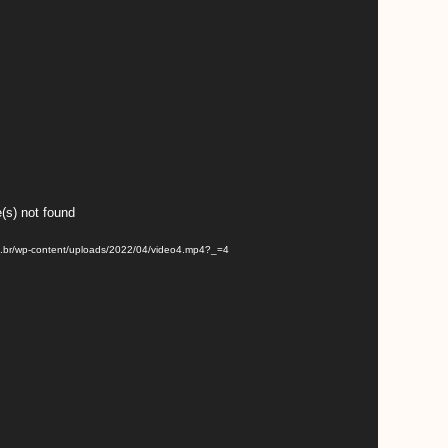
(s) not found
om.br/wp-content/uploads/2022/04/video4.mp4?_=4