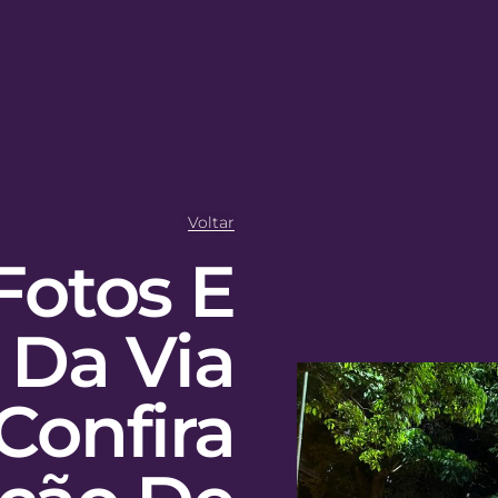
Voltar
Fotos E
 Da Via
 Confira