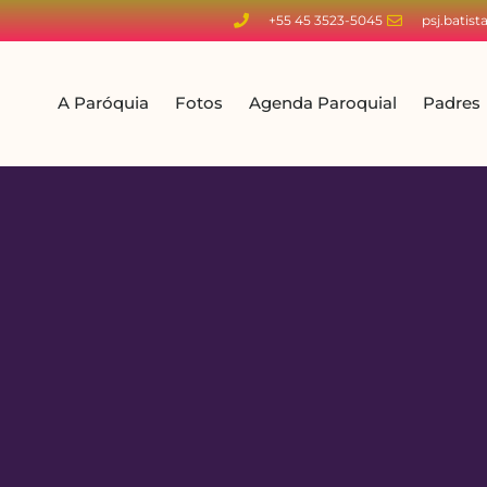
+55 45 3523-5045
psj.batis
A Paróquia
Fotos
Agenda Paroquial
Padres