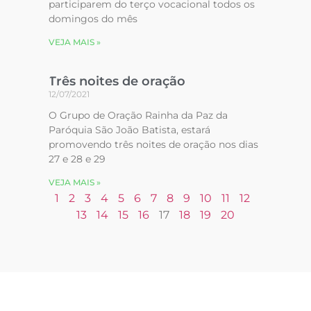
participarem do terço vocacional todos os
domingos do mês
VEJA MAIS »
Três noites de oração
12/07/2021
O Grupo de Oração Rainha da Paz da
Paróquia São João Batista, estará
promovendo três noites de oração nos dias
27 e 28 e 29
VEJA MAIS »
1
2
3
4
5
6
7
8
9
10
11
12
13
14
15
16
17
18
19
20