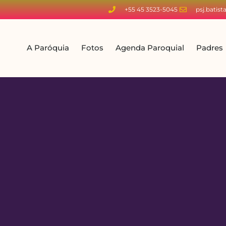
+55 45 3523-5045
psj.batis
A Paróquia
Fotos
Agenda Paroquial
Padres