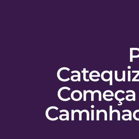
P
Catequi
Começa 
Caminhad