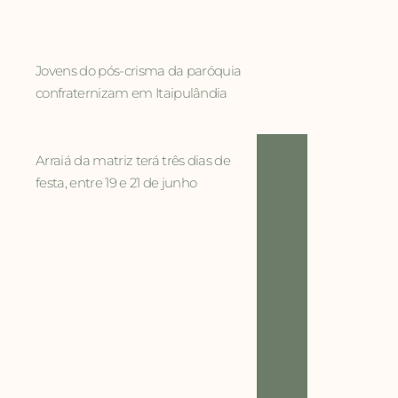
Jovens do pós-crisma da paróquia
confraternizam em Itaipulândia
Arraiá da matriz terá três dias de
festa, entre 19 e 21 de junho