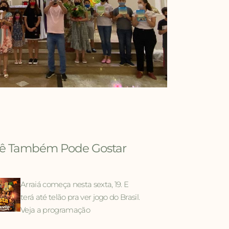
ê Também Pode Gostar
Arraiá começa nesta sexta, 19. E
terá até telão pra ver jogo do Brasil.
Veja a programação