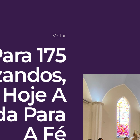
Voltar
ara 175
zandos,
Hoje A
a Para
A Fé