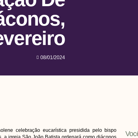
áconos,
vereiro
08/01/2024
olene celebração eucarística presidida pelo bispo
Voc
 a igreja São João Batista ordenará como diáconos