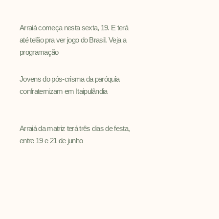
Arraiá começa nesta sexta, 19. E terá
até telão pra ver jogo do Brasil. Veja a
programação
Jovens do pós-crisma da paróquia
confraternizam em Itaipulândia
Arraiá da matriz terá três dias de festa,
entre 19 e 21 de junho