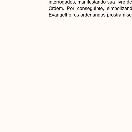
interrogados, manifestando sua livre d
Ordem. Por conseguinte, simbolizand
Evangelho, os ordenandos prostram-se
entoando a Ladainha de todos os santo
Após esses ritos, chega-se ao moment
da Igreja, impõe as mãos sobre os elei
sacramental e o ministério diaconal.
Já ordenados, os novos diáconos rec
assumindo, mais uma vez, a missão de
Em seguida, eles são cumprimentados
presbitério.
VOLTAR