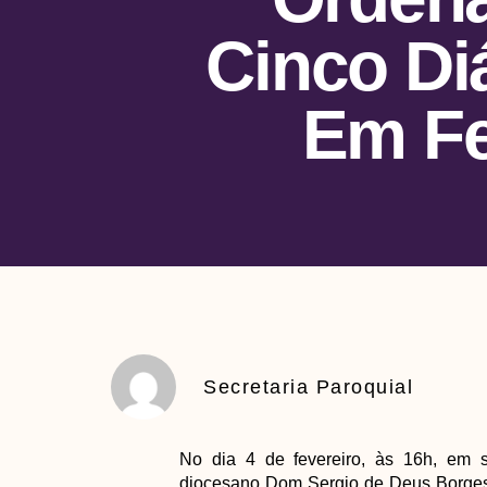
Cinco Di
Em Fe
Secretaria Paroquial
No dia 4 de fevereiro, às 16h, em s
diocesano Dom Sergio de Deus Borges,