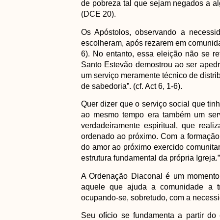
de pobreza tal que sejam negados a a
(DCE 20).
Os Apóstolos, observando a necessid
escolheram, após rezarem em comunidade
6). No entanto, essa eleição não se r
Santo Estevão demostrou ao ser apedre
um serviço meramente técnico de distri
de sabedoria”. (cf. Act 6, 1-6).
Quer dizer que o serviço social que ti
ao mesmo tempo era também um serviço
verdadeiramente espiritual, que real
ordenado ao próximo. Com a formação 
do amor ao próximo exercido comunita
estrutura fundamental da própria Igreja.
A Ordenação Diaconal é um momento m
aquele que ajuda a comunidade a tra
ocupando-se, sobretudo, com a necessi
Seu ofício se fundamenta a partir do 