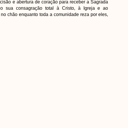
ecisão e abertura de coração para receber a Sagrada
o sua consagração total à Cristo, à Igreja e ao
 no chão enquanto toda a comunidade reza por eles,
s.
o mais importante da celebração. O bispo, em nome
tos e reza a prece de ordenação, que confere a graça
ebem as vestes litúrgicas e os Santos Evangelhos
 anunciar e testemunhar os ensinamentos de Jesus.
 pelo bispo com um abraço de paz e acolhidos ao
AVANÇAR