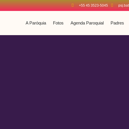
+55 45 3523-5045
psj.ba
A Paróquia
Fotos
Agenda Paroquial
Padres