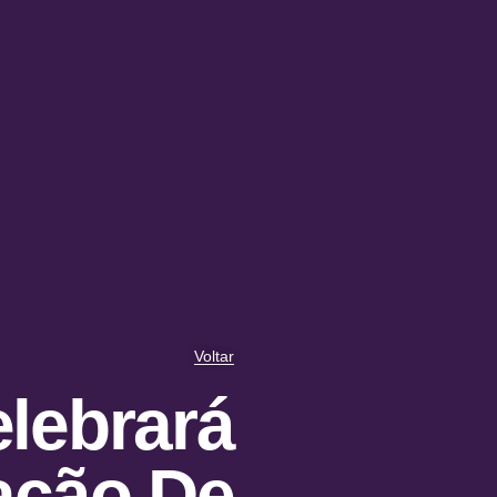
Voltar
elebrará
ação De