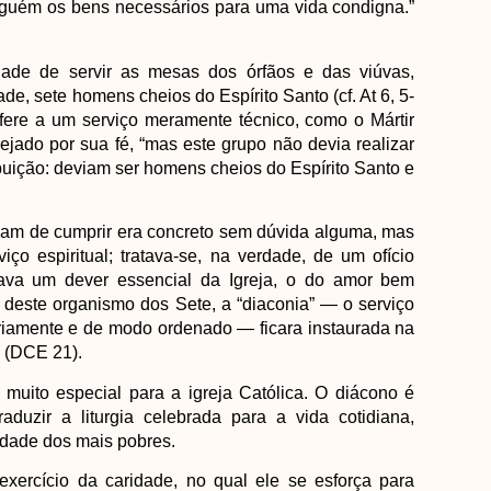
lguém os bens necessários para uma vida condigna.”
ade de servir as mesas dos órfãos e das viúvas,
, sete homens cheios do Espírito Santo (cf. At 6, 5-
efere a um serviço meramente técnico, como o Mártir
jado por sua fé, “mas este grupo não devia realizar
buição: deviam ser homens cheios do Espírito Santo e
nham de cumprir era concreto sem dúvida alguma, mas
 espiritual; tratava-se, na verdade, de um ofício
izava um dever essencial da Igreja, o do amor bem
deste organismo dos Sete, a “diaconia” — o serviço
riamente e de modo ordenado — ficara instaurada na
” (DCE 21).
uito especial para a igreja Católica. O diácono é
duzir a liturgia celebrada para a vida cotidiana,
dade dos mais pobres.
exercício da caridade, no qual ele se esforça para