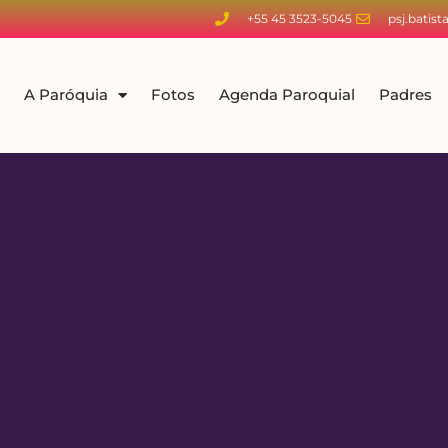
+55 45 3523-5045
psj.batis
A Paróquia
Fotos
Agenda Paroquial
Padres