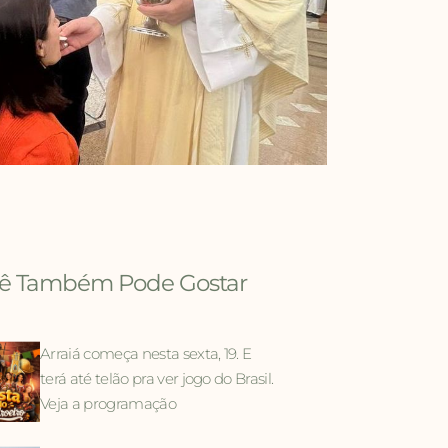
ê Também Pode Gostar
Arraiá começa nesta sexta, 19. E
terá até telão pra ver jogo do Brasil.
Veja a programação