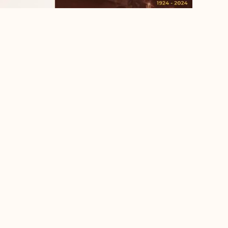
AVANÇAR
Av. Jorge Schimmelpfeng, 70 – Centro - CEP: 85.85
Desenvolvido por: