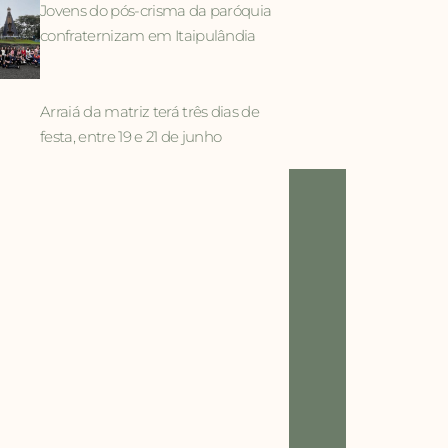
Jovens do pós-crisma da paróquia
confraternizam em Itaipulândia
Arraiá da matriz terá três dias de
festa, entre 19 e 21 de junho