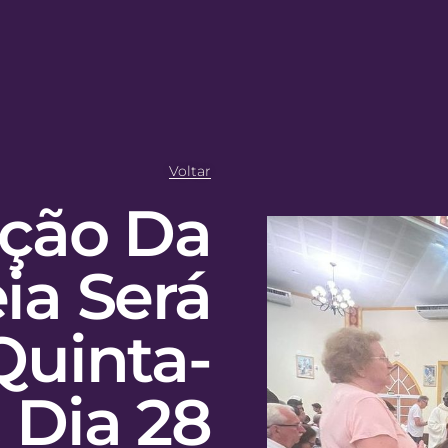
Voltar
ação Da
ia Será
Quinta-
, Dia 28