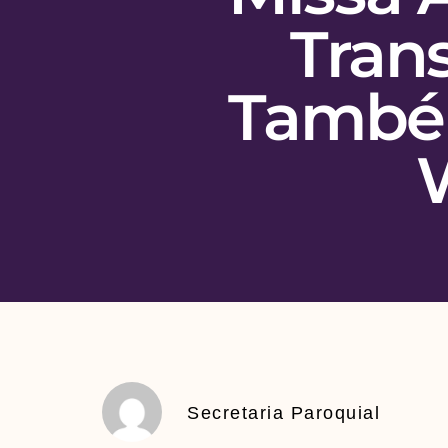
Tran
També
Secretaria Paroquial