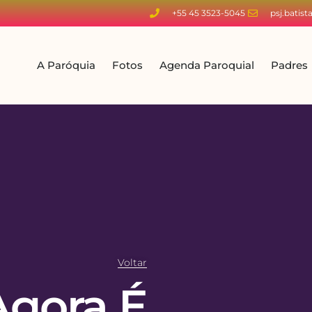
+55 45 3523-5045
psj.batis
A Paróquia
Fotos
Agenda Paroquial
Padres
Voltar
Agora É