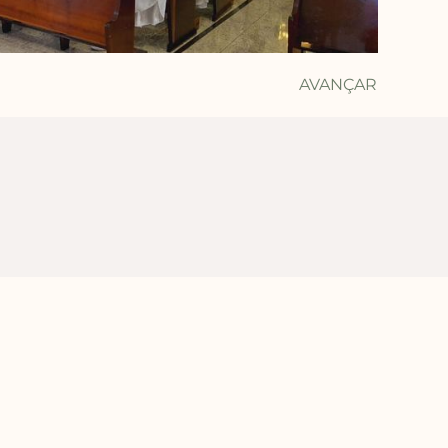
AVANÇAR
Av. Jorge Schimmelpfeng, 70 – Centro - CEP: 85.85