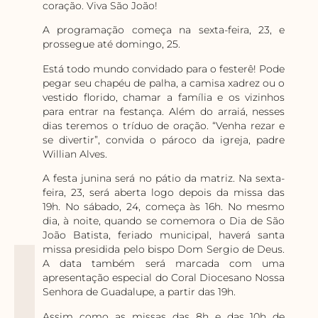
coração. Viva São João!
A programação começa na sexta-feira, 23, e
prossegue até domingo, 25.
Está todo mundo convidado para o festerê! Pode
pegar seu chapéu de palha, a camisa xadrez ou o
vestido florido, chamar a família e os vizinhos
para entrar na festança. Além do arraiá, nesses
dias teremos o tríduo de oração. “Venha rezar e
se divertir”, convida o pároco da igreja, padre
Willian Alves.
A festa junina será no pátio da matriz. Na sexta-
feira, 23, será aberta logo depois da missa das
19h. No sábado, 24, começa às 16h. No mesmo
dia, à noite, quando se comemora o Dia de São
João Batista, feriado municipal, haverá santa
missa presidida pelo bispo Dom Sergio de Deus.
A data também será marcada com uma
apresentação especial do Coral Diocesano Nossa
Senhora de Guadalupe, a partir das 19h.
Assim como as missas das 8h e das 10h de