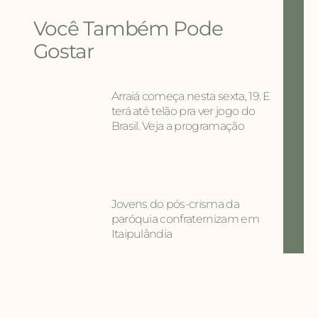
Você Também Pode
Gostar
Arraiá começa nesta sexta, 19. E
terá até telão pra ver jogo do
Brasil. Veja a programação
Jovens do pós-crisma da
paróquia confraternizam em
Itaipulândia
Arraiá da matriz terá três dias de