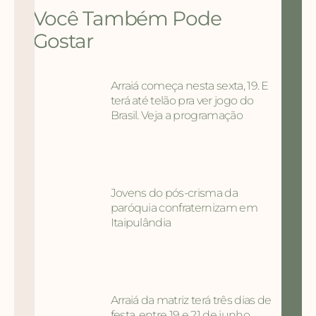
Você Também Pode
Gostar
Arraiá começa nesta sexta, 19. E
terá até telão pra ver jogo do
Brasil. Veja a programação
Jovens do pós-crisma da
paróquia confraternizam em
Itaipulândia
Arraiá da matriz terá três dias de
festa, entre 19 e 21 de junho