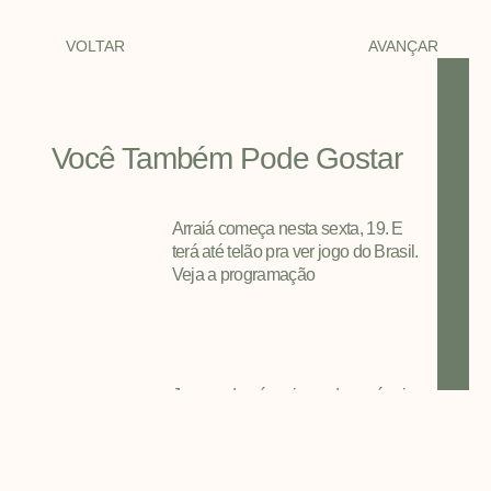
VOLTAR
AVANÇAR
Você Também Pode Gostar
Arraiá começa nesta sexta, 19. E
terá até telão pra ver jogo do Brasil.
Veja a programação
Jovens do pós-crisma da paróquia
confraternizam em Itaipulândia